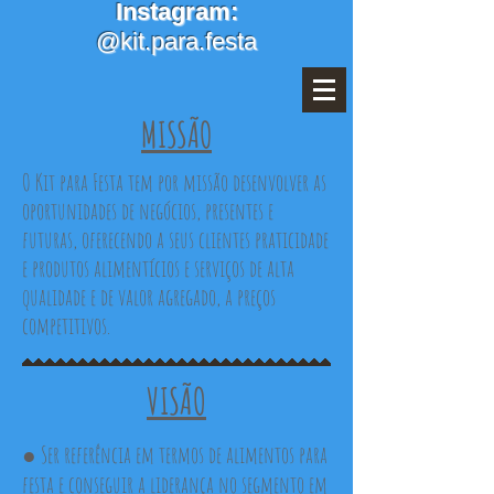
Instagram:
@kit.para.festa
MISSÃO
O Kit para Festa tem por missão desenvolver as
oportunidades de negócios, presentes e
futuras, oferecendo a seus clientes praticidade
e produtos alimentícios e serviços de alta
qualidade e de valor agregado, a preços
competitivos.
VISÃO
● Ser referência em termos de alimentos para
festa e conseguir a liderança no segmento em