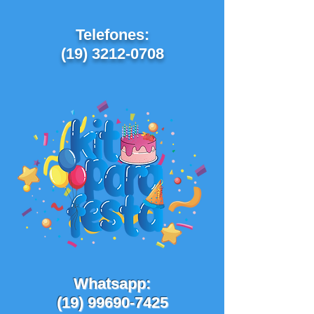
Telefones:
(
19) 3212-0708
Whatsapp:
(19) 99690-7425